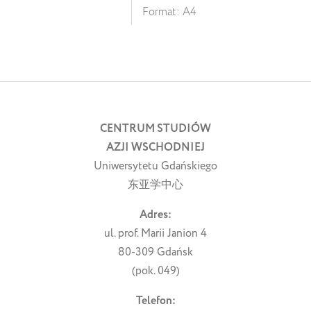
Format: A4
خرید vpn
کانفیگ سرور
CENTRUM STUDIÓW
AZJI WSCHODNIEJ
Uniwersytetu Gdańskiego
东亚学中心
Adres:
ul. prof. Marii Janion 4
80-309 Gdańsk
(pok. 049)
Telefon: