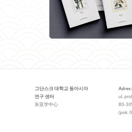
خرید vpn
کانفیگ سرور
그단스크 대학교 동아시아
Adres:
연구 센터
ul. pro
东亚学中心
80-30
(pok. 